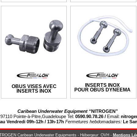
INSERTS INOX 
OBUS VISES AVEC 
POUR OBUS DYNEEMA
INSERTS INOX 
Caribean Underwater Equipment “
NITROGEN”
- 97110 Pointe-à-Pitre,Guadeloupe Tel:
 0590.90.78.26 / 
Email: 
nitrog
au Vendredi 09h-12h / 13h-17h 
Fermetures hebdomadaires:
 Le Sam
TROGEN Caribean Underwater Equipments - Hébergeur: OVH - 
Mentions Lé