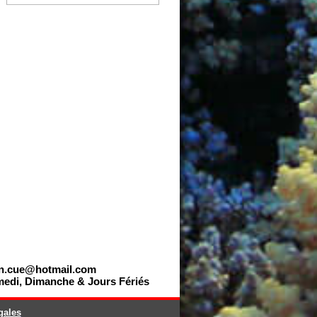
en.cue@hotmail.com
edi, Dimanche & Jours Fériés   
gales